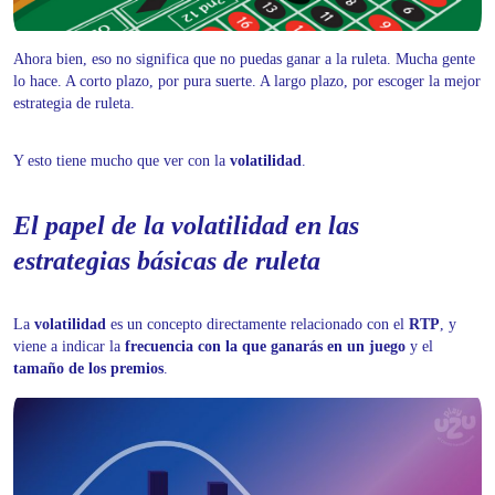
Ahora bien, eso no significa que no puedas ganar a la ruleta. Mucha gente
lo hace. A corto plazo, por pura suerte. A largo plazo, por escoger la mejor
estrategia de ruleta.
Y esto tiene mucho que ver con la
volatilidad
.
El papel de la volatilidad en las
estrategias básicas de ruleta
La
volatilidad
es un concepto directamente relacionado con el
RTP
, y
viene a indicar la
frecuencia con la que ganarás en un juego
y el
tamaño de los premios
.