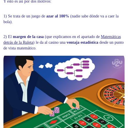
Y esto es así por dos motivos:
1) Se trata de un juego de
azar al 100%
(nadie sabe dónde va a caer la
bola).
2) El
margen de la casa
(que explicamos en el apartado de
Matemáticas
detrás de la Ruleta
) le da al casino una
ventaja estadística
desde un punto
de vista matemático.