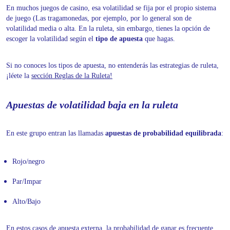
En muchos juegos de casino, esa volatilidad se fija por el propio sistema
de juego (Las tragamonedas, por ejemplo, por lo general son de
volatilidad media o alta. En la ruleta, sin embargo, tienes la opción de
escoger la volatilidad según el
tipo de apuesta
que hagas.
Si no conoces los tipos de apuesta, no entenderás las estrategias de ruleta,
¡léete la
sección Reglas de la Ruleta!
Apuestas de volatilidad baja en la ruleta
En este grupo entran las llamadas
apuestas de probabilidad equilibrada
:
Rojo/negro
Par/Impar
Alto/Bajo
En estos casos de apuesta externa, la probabilidad de ganar es frecuente,