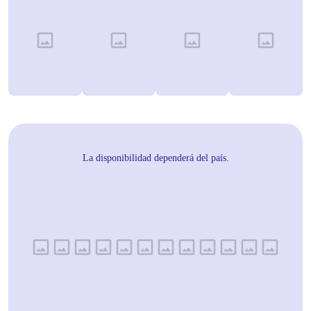
La disponibilidad dependerá del país.