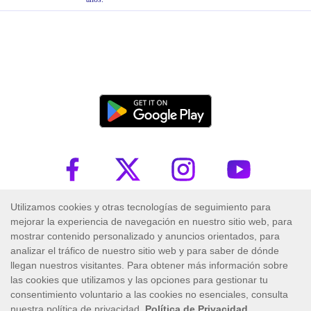
Trademark ™ 2026 PlayUZU. Todos los derechos reservados.
Las operaciones de este sitio están reguladas por la Autoridad de Juego de
Malta y es operada por Skill On Net Limited, Office 1/5297 Level G,
Quantum House, 75, Abate Rigord Street, Ta' Xbiex, XBX 1120, Malta,
bajo la licencia de juego emitida por Malta. Gaming Authority (número
de licencia MGA/CRP/171/2009/01) emitida el 1 de agosto de 2018.