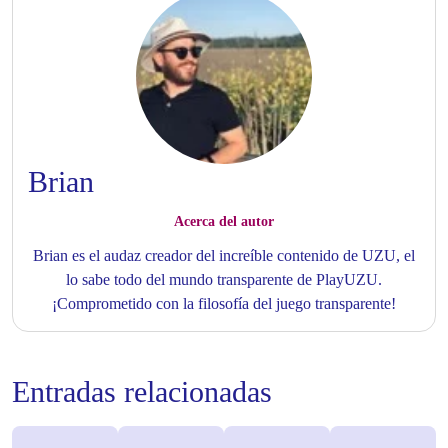
Brian
Acerca del autor
Brian es el audaz creador del increíble contenido de UZU, el
lo sabe todo del mundo transparente de PlayUZU.
¡Comprometido con la filosofía del juego transparente!
Entradas relacionadas