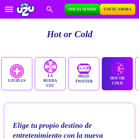
INICIA SESIÓN
ÚNETE AHORA
Hot or Cold
LA
PRIZE
HOT OR
UZUPLUS
RUEDA
TWISTER
COLD
UZU
Elige tu propio destino de
entretenimiento con la nueva