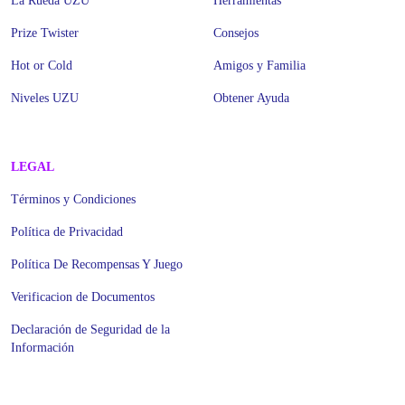
La Rueda UZU
Herramientas
Prize Twister
Consejos
Hot or Cold
Amigos y Familia
Niveles UZU
Obtener Ayuda
LEGAL
Términos y Condiciones
Política de Privacidad
Política De Recompensas Y Juego
Verificacion de Documentos
Declaración de Seguridad de la
Información