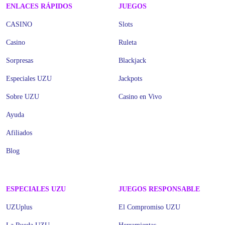
ENLACES RÁPIDOS
JUEGOS
CASINO
Slots
Casino
Ruleta
Sorpresas
Blackjack
Especiales UZU
Jackpots
Sobre UZU
Casino en Vivo
Ayuda
Afiliados
Blog
ESPECIALES UZU
JUEGOS RESPONSABLE
UZUplus
El Compromiso UZU