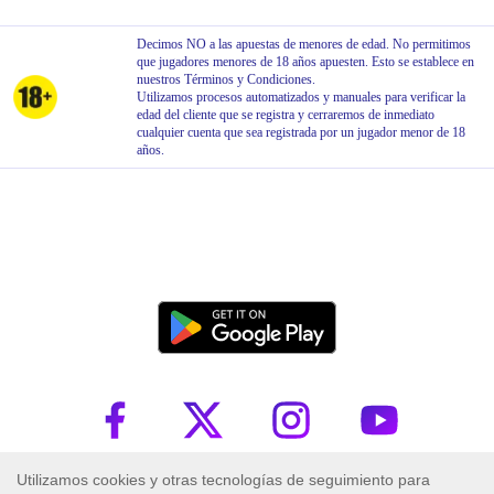
Decimos NO a las apuestas de menores de edad. No permitimos
que jugadores menores de 18 años apuesten. Esto se establece en
nuestros Términos y Condiciones.
Utilizamos procesos automatizados y manuales para verificar la
edad del cliente que se registra y cerraremos de inmediato
cualquier cuenta que sea registrada por un jugador menor de 18
años.
Trademark ™ 2026 PlayUZU. Todos los derechos reservados.