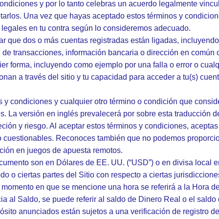
condiciones y por lo tanto celebras un acuerdo legalmente vincul
tarlos. Una vez que hayas aceptado estos términos y condicion
es legales en tu contra según lo consideremos adecuado.
que dos o más cuentas registradas están ligadas, incluyendo 
dad de transacciones, información bancaria o dirección en común 
uier forma, incluyendo como ejemplo por una falla o error o cua
an a través del sitio y tu capacidad para acceder a tu(s) cuent
inos y condiciones y cualquier otro término o condición que co
s. La versión en inglés prevalecerá por sobre esta traducción d
reción y riesgo. Al aceptar estos términos y condiciones, acepta
os o cuestionables. Reconoces también que no podemos proporcio
ación en juegos de apuesta remotos.
cumento son en Dólares de EE. UU. (“USD”) o en divisa local 
o o ciertas partes del Sitio con respecto a ciertas jurisdiccione
r momento en que se mencione una hora se referirá a la Hora d
a al Saldo, se puede referir al saldo de Dinero Real o el sald
sito anunciados están sujetos a una verificación de registro d