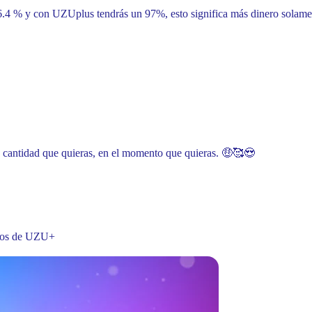
6.4 % y con UZUplus tendrás un 97%, esto significa más dinero solamen
 cantidad que quieras, en el momento que quieras. 🤑🥰😍
olos de UZU+