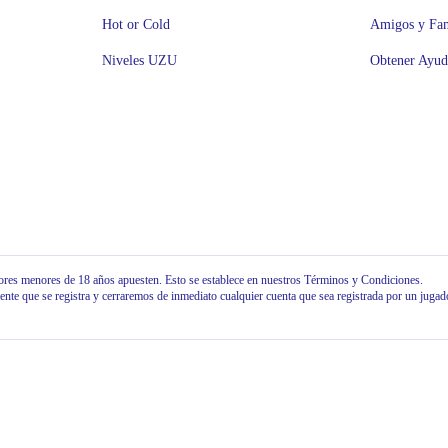
Hot or Cold
Amigos y Fam
Niveles UZU
Obtener Ayud
es menores de 18 años apuesten. Esto se establece en nuestros Términos y Condiciones.
iente que se registra y cerraremos de inmediato cualquier cuenta que sea registrada por un juga