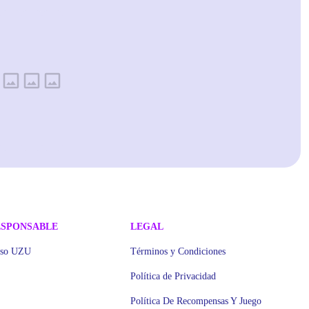
ESPONSABLE
LEGAL
iso UZU
Términos y Condiciones
Política de Privacidad
Política De Recompensas Y Juego