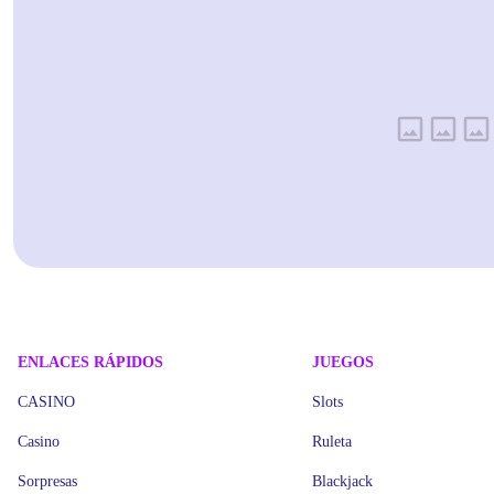
ENLACES RÁPIDOS
JUEGOS
CASINO
Slots
Casino
Ruleta
Sorpresas
Blackjack