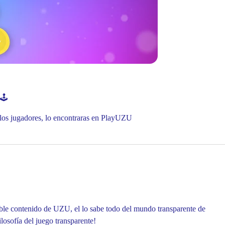
🕹
 los jugadores, lo encontraras en PlayUZU
eíble contenido de UZU, el lo sabe todo del mundo transparente de
osofía del juego transparente!