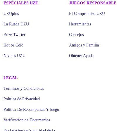
ESPECIALES UZU
JUEGOS RESPONSABLE
UZUplus
El Compromiso UZU
La Rueda UZU
Herramientas
Prize Twister
Consejos
Hot or Cold
Amigos y Familia
Niveles UZU
Obtener Ayuda
LEGAL
Términos y Condiciones
Política de Privacidad
Política De Recompensas Y Juego
Verificacion de Documentos
Declaración de Seguridad de la