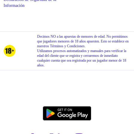
Información
Decimos NO a las apuestas de menores de edad. No permitimos
que jugadores menores de 18 años apuesten. Esto se establece en
nuestros Términos y Condiciones.
Utilizamos procesos automatizados y manuales para verificar la
edad del cliente que se registra y cerraremos de inmediato
cualquier cuenta que sea registrada por un jugador menor de 18
años.