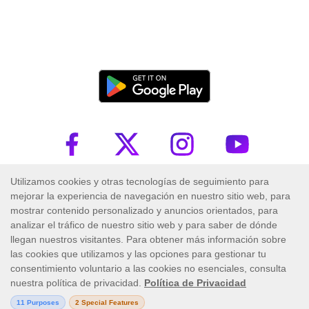
Trademark ™ 2026 PlayUZU. Todos los derechos reservados.
Las operaciones de este sitio están reguladas por la Autoridad de Juego de
Malta y es operada por Skill On Net Limited, Office 1/5297 Level G,
Quantum House, 75, Abate Rigord Street, Ta' Xbiex, XBX 1120, Malta,
bajo la licencia de juego emitida por Malta. Gaming Authority (número
de licencia MGA/CRP/171/2009/01) emitida el 1 de agosto de 2018.
El juego puede ser adictivo, juegue con responsabilidad.