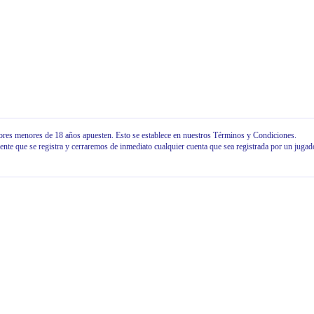
es menores de 18 años apuesten. Esto se establece en nuestros Términos y Condiciones.
iente que se registra y cerraremos de inmediato cualquier cuenta que sea registrada por un juga