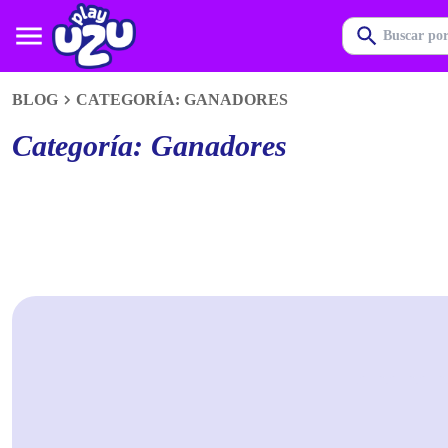
BLOG
CATEGORÍA: GANADORES
Categoría: Ganadores