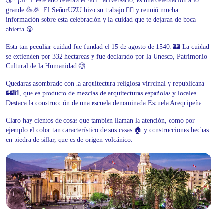
🌎? ¡Si! Y este año celebra el 481° aniversario, es una celebración a lo
grande 🥳🎉. El SeñorUZU hizo su trabajo 🕵️‍♂️ y reunió mucha
información sobre esta celebración y la cuidad que te dejaran de boca
abierta 😮.
Esta tan peculiar cuidad fue fundad el 15 de agosto de 1540. 🏰 La cuidad
se extienden por 332 hectáreas y fue declarado por la Unesco, Patrimonio
Cultural de la Humanidad 🧐.
Quedaras asombrado con la arquitectura religiosa virreinal y republicana
🏰🕍, que es producto de mezclas de arquitecturas españolas y locales.
Destaca la construcción de una escuela denominada Escuela Arequipeña.
Claro hay cientos de cosas que también llaman la atención, como por
ejemplo el color tan característico de sus casas 🏠 y construcciones hechas
en piedra de sillar, que es de origen volcánico.