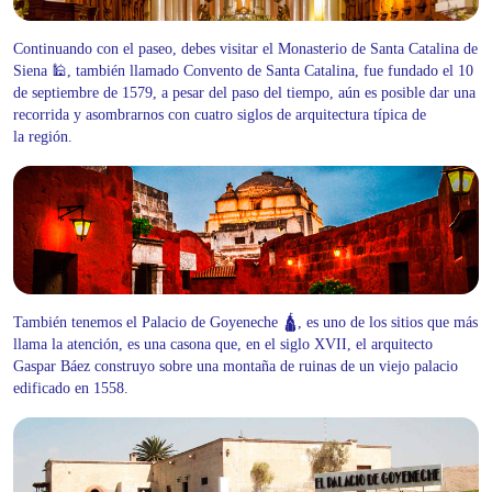
Continuando con el paseo, debes visitar el Monasterio de Santa Catalina de
Siena 🕌, también llamado Convento de Santa Catalina, fue fundado el 10
de septiembre de 1579, a pesar del paso del tiempo, aún es posible dar una
recorrida y asombrarnos con cuatro siglos de arquitectura típica de
la región.
También tenemos el Palacio de Goyeneche 🛕, es uno de los sitios que más
llama la atención, es una casona que, en el siglo XVII, el arquitecto
Gaspar Báez construyo sobre una montaña de ruinas de un viejo palacio
edificado en 1558.