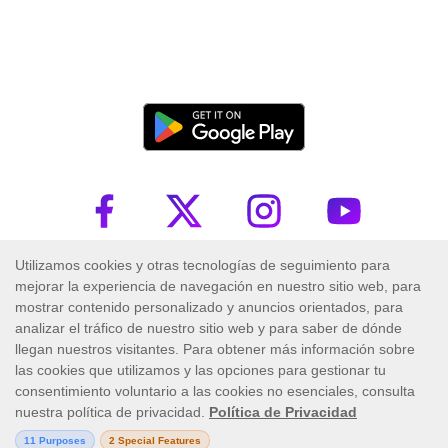
Trademark ™ 2026 PlayUZU. Todos los derechos reservados.
Las operaciones de este sitio están reguladas por la Autoridad de Juego de
Malta y es operada por Skill On Net Limited, Office 1/5297 Level G,
Quantum House, 75, Abate Rigord Street, Ta' Xbiex, XBX 1120, Malta,
bajo la licencia de juego emitida por Malta. Gaming Authority (número
de licencia MGA/CRP/171/2009/01) emitida el 1 de agosto de 2018.
El juego puede ser adictivo, juegue con responsabilidad.