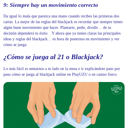
9: Siempre hay un movimiento correcto
Da igual lo mala que parezca una mano cuando recibes las primeras dos
cartas. La mejor de las reglas del blackjack es recordar que siempre tienes
algún buen movimiento que hacer. Plantarte, pedir, dividir… de tu
decisión dependerá tu éxito. Y ahora que ya tienes claras las principales
ideas y reglas del blackjack… es hora de ponernos en movimiento y ver
cómo se juega.
¿Cómo se juega al 21 o Blackjack?
Lo más fácil es sentarnos a tu lado en la mesa e ir explicándote paso por
paso cómo se juega al blackjack online en PlayUZU o en casino físico.