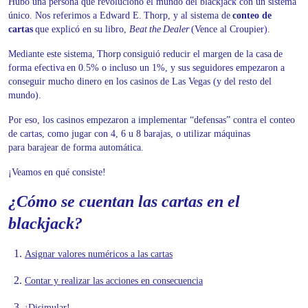
Hubo una persona que revolucionó el mundo del blackjack con un sistema
único. Nos referimos a Edward E. Thorp, y al sistema de
conteo de
cartas
que explicó en su libro,
Beat the Dealer
(Vence al Croupier).
Mediante este sistema, Thorp consiguió reducir el margen de la casa de
forma efectiva en 0.5% o incluso un 1%, y sus seguidores empezaron a
conseguir mucho dinero en los casinos de Las Vegas (y del resto del
mundo).
Por eso, los casinos empezaron a implementar “defensas” contra el conteo
de cartas, como jugar con 4, 6 u 8 barajas, o utilizar máquinas
para barajear de forma automática.
¡Veamos en qué consiste!
¿Cómo se cuentan las cartas en el
blackjack?
Asignar valores numéricos a las cartas
Contar y realizar las acciones en consecuencia
¡Disimular!