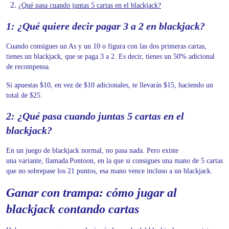
¿Qué pasa cuando juntas 5 cartas en el blackjack?
1: ¿Qué quiere decir pagar 3 a 2 en blackjack?
Cuando consigues un As y un 10 o figura con las dos primeras cartas,
tienes un blackjack, que se paga 3 a 2. Es decir, tienes un 50% adicional
de recompensa.
Si apuestas $10, en vez de $10 adicionales, te llevarás $15, haciendo un
total de $25.
2: ¿Qué pasa cuando juntas 5 cartas en el
blackjack?
En un juego de blackjack normal, no pasa nada. Pero existe
una variante, llamada Pontoon, en la que si consigues una mano de 5 cartas
que no sobrepase los 21 puntos, esa mano vence incluso a un blackjack.
Ganar con trampa:
cómo jugar al
blackjack contando cartas