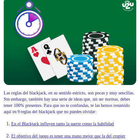
Las reglas del blackjack, en su sentido estricto, son pocas y muy sencillas.
Sin embargo, también hay una serie de ideas que, sin ser normas, debes
tener 100% presentes. Para que no te confundas, te las hemos resumido
aquí en 9 reglas del blackjack que no puedes olvidar:
En el Blackjack influyen tanto la suerte como la habilidad
El objetivo del juego es tener una mano mejor que la del crupier