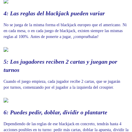
4: Las reglas del blackjack pueden variar
No se juega de la misma forma el blackjack europeo que el americano. Ni
en cada mesa, o en cada juego de blackjack, existen siempre las mismas
reglas al 100%. Antes de ponerte a jugar, ¡compruébalas!
5: Los jugadores reciben 2 cartas y juegan por
turnos
Cuando el juego empieza, cada jugador recibe 2 cartas, que se jugarán
por turnos, comenzando por el jugador a la izquierda del croupier.
6: Puedes pedir, doblar, dividir o plantarte
Dependiendo de las reglas de ese blackjack en concreto, tendrás hasta 4
acciones posibles en tu turno: pedir más cartas, doblar la apuesta, dividir la