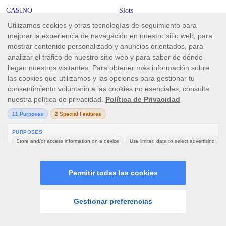
CASINO
Slots
Casino
Ruleta
Sorpresas
Blackjack
Especiales UZU
Jackpots
Sobre UZU
Casino en Vivo
Ayuda
Afiliados
Blog
ESPECIALES UZU
JUEGOS RESPONSABLE
UZUplus
El Compromiso UZU
La Rueda UZU
Herramientas