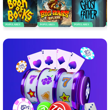
POPULARES
POPULARES
POPULARES