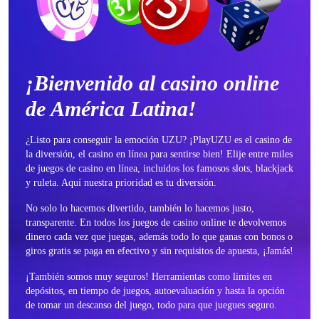
¡Bienvenido al casino online
de América Latina!
¿Listo para conseguir la emoción UZU? ¡PlayUZU es el casino de
la diversión, el casino en línea para sentirse bien! Elije entre miles
de juegos de casino en línea, incluidos los famosos slots, blackjack
y ruleta. Aquí nuestra prioridad es tu diversión.
No solo lo hacemos divertido, también lo hacemos justo,
transparente. En todos los juegos de casino online te devolvemos
dinero cada vez que juegas, además todo lo que ganas con bonos o
giros gratis se paga en efectivo y sin requisitos de apuesta, ¡Jamás!
¡También somos muy seguros! Herramientas como limites en
depósitos, en tiempo de juegos, autoevaluación y hasta la opción
de tomar un descanso del juego, todo para que juegues seguro.