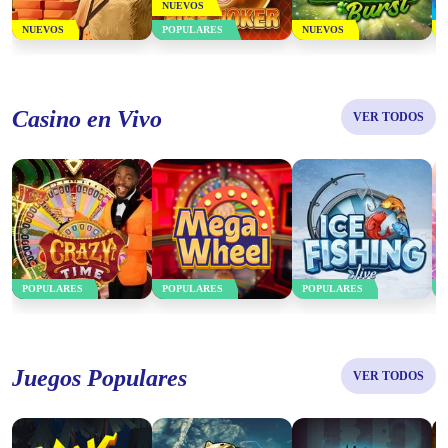
NUEVOS
NUEVOS
POPULARES
NUEVOS
Crazy Time
Mega Wheel
Ice Fishing
Casino en Vivo
VER TODOS
JUEGA AHORA
JUEGA AHORA
JUEGA AHORA
POPULARES
POPULARES
POPULARES
Book of Books
Big Bass Splash
Ghost Father
Juegos Populares
VER TODOS
JUEGA AHORA
JUEGA AHORA
JUEGA AHORA