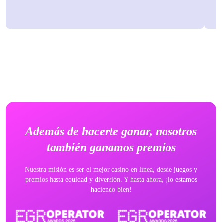
Además de hacerte ganar, nosotros
también ganamos premios
Nuestra misión es ser el mejor casino en línea, desde juegos y
premios hasta equidad y diversión. Y hasta ahora, ¡lo estamos
haciendo bien!