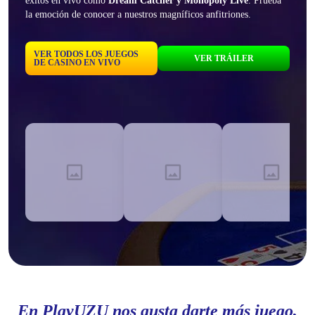
éxitos en vivo como
Dream Catcher y Monopoly Live
. Prueba
la emoción de conocer a nuestros magníficos anfitriones.
VER TODOS LOS JUEGOS
VER TRÁILER
DE CASINO EN VIVO
En PlayUZU nos gusta darte más juego,