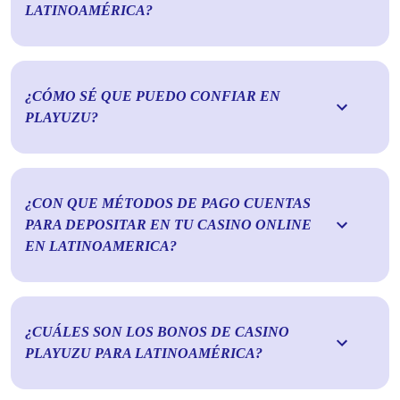
LATINOAMÉRICA?
¿CÓMO SÉ QUE PUEDO CONFIAR EN
PLAYUZU?
¿CON QUE MÉTODOS DE PAGO CUENTAS
PARA DEPOSITAR EN TU CASINO ONLINE
EN LATINOAMERICA?
¿CUÁLES SON LOS BONOS DE CASINO
PLAYUZU PARA LATINOAMÉRICA?