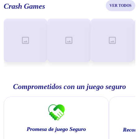
Crash Games
VER TODOS
Comprometidos con un juego seguro
Promesa de juego Seguro
Record