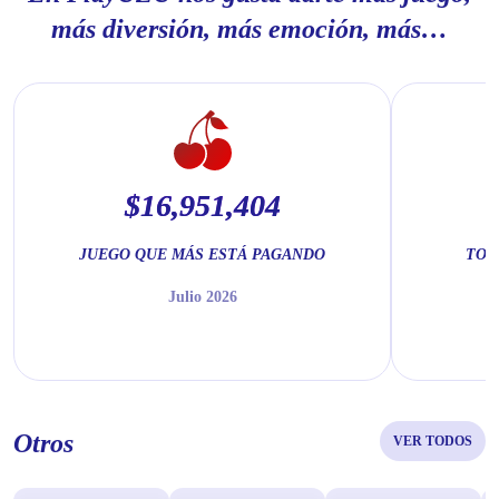
más diversión, más emoción, más…
$16,951,404
JUEGO QUE MÁS ESTÁ PAGANDO
TOT
Julio 2026
Otros
VER TODOS