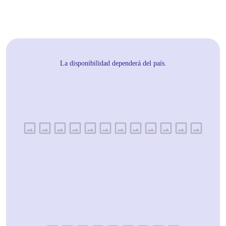
La disponibilidad dependerá del país.