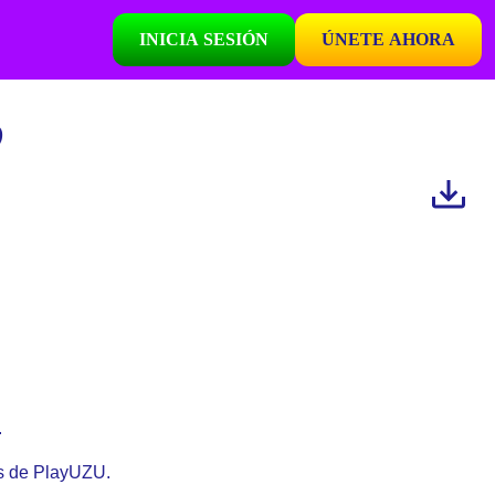
INICIA SESIÓN
ÚNETE AHORA
D
.
vés de PlayUZU.