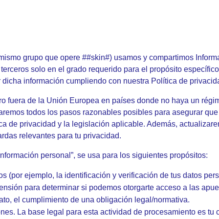
l mismo grupo que opere ##skin#) usamos y compartimos Informa
erceros solo en el grado requerido para el propósito específico,
 dicha información cumpliendo con nuestra Política de privacid
ro fuera de la Unión Europea en países donde no haya un régi
maremos todos los pasos razonables posibles para asegurar que
 de privacidad y la legislación aplicable. Además, actualizaremo
ardas relevantes para tu privacidad.
Información personal”, se usa para los siguientes propósitos:
ios (por ejemplo, la identificación y verificación de tus datos p
pensión para determinar si podemos otorgarte acceso a las apues
ato, el cumplimiento de una obligación legal/normativa.
ciones. La base legal para esta actividad de procesamiento es tu