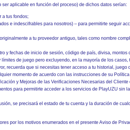
ser aplicable en función del proceso) de dichos datos serían:
 a tus fondos;
dos e indescifrables para nosotros) – para permitirte seguir a
originalmente a tu proveedor antiguo, tales como nombre comple
tro y fechas de inicio de sesión, código de país, divisa, monto
 y límites de juego pero excluyendo, en la mayoría de los casos,
vor, recuerda que si necesitas tener acceso a tu historial, juego
alquier momento de acuerdo con las instrucciones de su Política
icación y Mejoras de las Verificaciones Necesarias del Cliente
ntos para permitirte acceder a los servicios de PlayUZU sin 
usión, se precisará el estado de tu cuenta y la duración de cua
res por los motivos enumerados en el presente Aviso de Privac