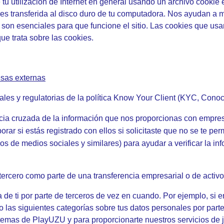
u utilización de Internet en general usando un archivo cookie 
s transferida al disco duro de tu computadora. Nos ayudan a mej
son esenciales para que funcione el sitio. Las cookies que us
e trata sobre las cookies.
esas externas
les y regulatorias de la política Know Your Client (KYC, Conoc
cia cruzada de la información que nos proporcionas con empr
rar si estás registrado con ellos si solicitaste que no se te per
s de medios sociales y similares) para ayudar a verificar la in
tercero como parte de una transferencia empresarial o de activo
e ti por parte de terceros de vez en cuando. Por ejemplo, si e
as siguientes categorías sobre tus datos personales por parte 
sistemas de PlayUZU y para proporcionarte nuestros servicios d