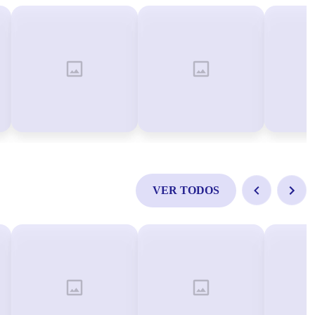
VER TODOS