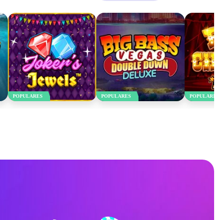
POPULARES
POPULARES
POPULARES