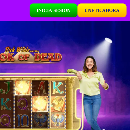
INICIA SESIÓN
ÚNETE AHORA