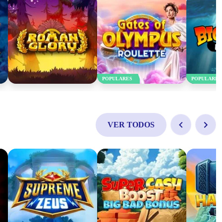
POPULARES
POPULARES
Super Cash Boost: Big Bad
Supreme Zeus
Bonus
15 Hamme
VER TODOS
JUEGA AHORA
JUEGA AHORA
JUE