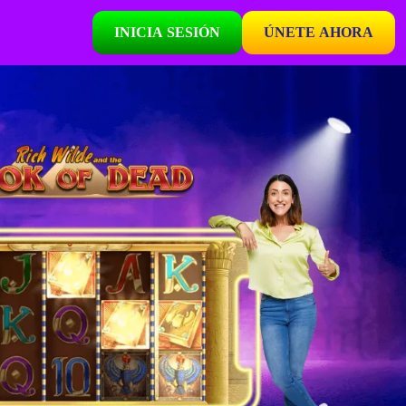
INICIA SESIÓN
ÚNETE AHORA