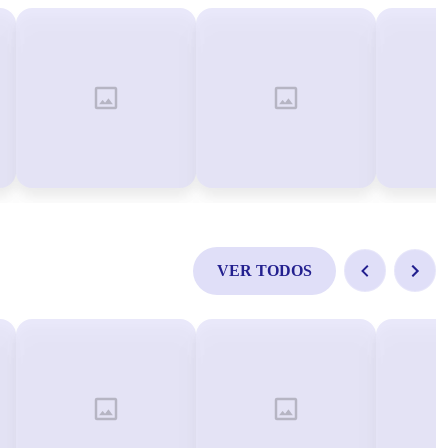
VER TODOS