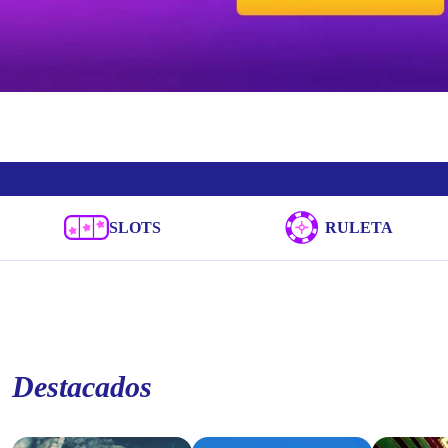
SLOTS
RULETA
Big Bass Splash
Crabby's Gold
Cr
Destacados
JUEGA AHORA
JUEGA AHORA
JUEG