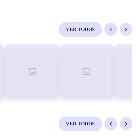
VER TODOS
VER TODOS