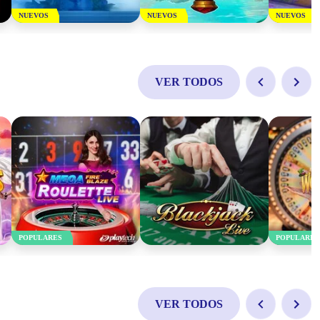
NUEVOS
NUEVOS
NUEVOS
Adven
Wonder
e
Mega Fire Blaze Roulette
Blackjack B by Evolution
P
VER TODOS
JUEGA AHORA
JUEGA AHORA
JUE
POPULARES
POPULARES
Big Bass Double Down
Joker's Jewels
Deluxe
MegaFireB
VER TODOS
JUEGA AHORA
JUEGA AHORA
JUE