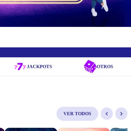
JACKPOTS
OTROS
Mega Don Triple Threat
Gates of Olympus Roulette
Big B
VER TODOS
JUEGA AHORA
JUEGA AHORA
JUE