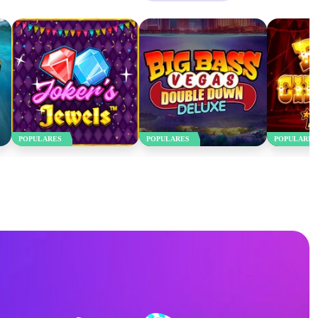
POPULARES
POPULARES
POPULARES