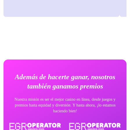
Además de hacerte ganar, nosotros
también ganamos premios
Nuestra misión es ser el mejor casino en línea, desde juegos y
premios hasta equidad y diversión. Y hasta ahora, ¡lo estamos
haciendo bien!