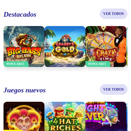
Big Bass Splash
Crabby's Gold
Crazy Time
Destacados
VER TODOS
JUEGA AHORA
JUEGA AHORA
JUEGA AHORA
POPULARES
POPULARES
12 Masks of Fire: Night
B
Fire Joker
4 Hat Riches Burst
Fever Mobile
Juegos nuevos
VER TODOS
JUEGA AHORA
JUEGA AHORA
JUEGA AHORA