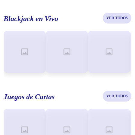
Blackjack en Vivo
VER TODOS
Juegos de Cartas
VER TODOS