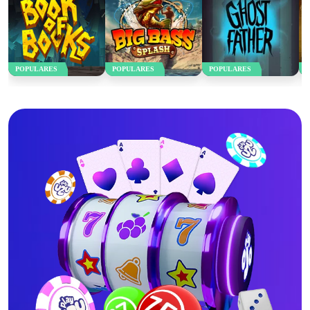
POPULARES
POPULARES
POPULARES