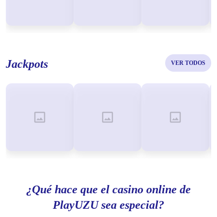
Jackpots
VER TODOS
¿Qué hace que el casino online de
PlayUZU sea especial?