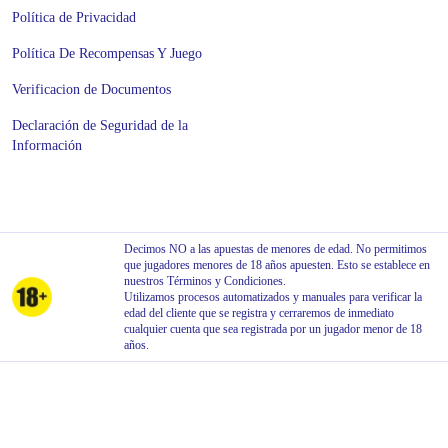
Política de Privacidad
Política De Recompensas Y Juego
Verificacion de Documentos
Declaración de Seguridad de la
Información
Decimos NO a las apuestas de menores de edad. No permitimos
que jugadores menores de 18 años apuesten. Esto se establece en
nuestros Términos y Condiciones.
Utilizamos procesos automatizados y manuales para verificar la
edad del cliente que se registra y cerraremos de inmediato
cualquier cuenta que sea registrada por un jugador menor de 18
años.