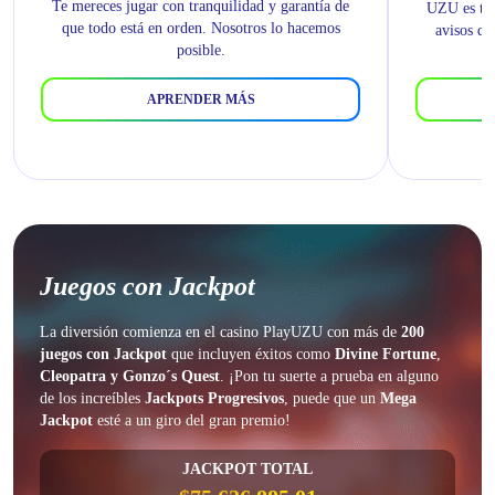
Te mereces jugar con tranquilidad y garantía de
UZU es tu 
que todo está en orden. Nosotros lo hacemos
avisos de
posible.
he
APRENDER MÁS
Juegos con Jackpot
La diversión comienza en el casino PlayUZU con más de
200
juegos con Jackpot
que incluyen éxitos como
Divine Fortune
,
Cleopatra
y Gonzo´s Quest
. ¡Pon tu suerte a prueba en alguno
de los increíbles
Jackpots Progresivos
, puede que un
Mega
Jackpot
esté a un giro del gran premio!
JACKPOT TOTAL