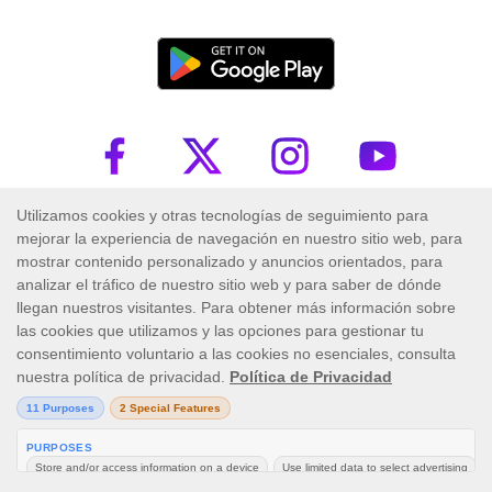
Trademark ™ 2026 PlayUZU. Todos los derechos reservados.
Las operaciones de este sitio están reguladas por la Autoridad de Juego de
Malta y es operada por Skill On Net Limited, Office 1/5297 Level G,
Quantum House, 75, Abate Rigord Street, Ta' Xbiex, XBX 1120, Malta,
bajo la licencia de juego emitida por Malta. Gaming Authority (número
de licencia MGA/CRP/171/2009/01) emitida el 1 de agosto de 2018.
El juego puede ser adictivo, juegue con responsabilidad.
Ten en cuenta que todas las imágenes de los juegos y los iconos de los
proveedores que se muestran en la página de cierre de sesión son solo para