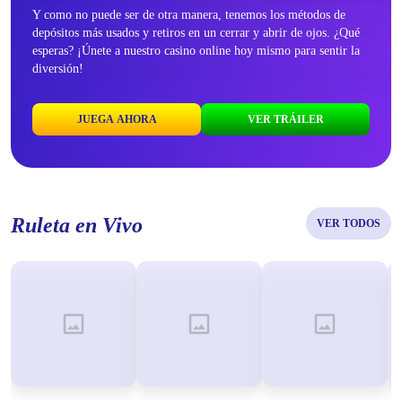
Y como no puede ser de otra manera, tenemos los métodos de
depósitos más usados y retiros en un cerrar y abrir de ojos. ¿Qué
esperas? ¡Únete a nuestro casino online hoy mismo para sentir la
diversión!
JUEGA AHORA
VER TRÁILER
Ruleta en Vivo
VER TODOS