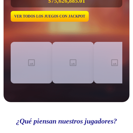
VER TODOS LOS JUEGOS CON JACKPOT
¿Qué piensan nuestros jugadores?