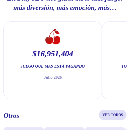
más diversión, más emoción, más…
$16,951,404
JUEGO QUE MÁS ESTÁ PAGANDO
TOT
Julio 2026
Otros
VER TODOS